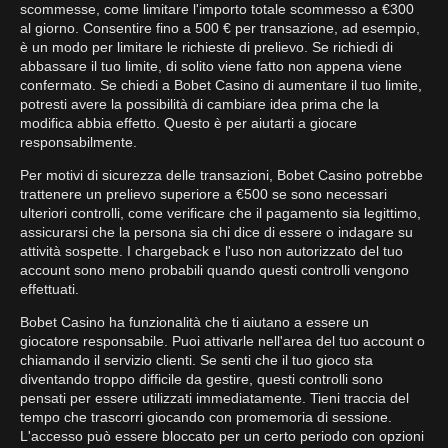
scommesse, come limitare l'importo totale scommesso a €300
al giorno. Consentire fino a 500 € per transazione, ad esempio,
è un modo per limitare le richieste di prelievo. Se richiedi di
abbassare il tuo limite, di solito viene fatto non appena viene
confermato. Se chiedi a Bobet Casino di aumentare il tuo limite,
potresti avere la possibilità di cambiare idea prima che la
modifica abbia effetto. Questo è per aiutarti a giocare
responsabilmente.
Per motivi di sicurezza delle transazioni, Bobet Casino potrebbe
trattenere un prelievo superiore a €500 se sono necessari
ulteriori controlli, come verificare che il pagamento sia legittimo,
assicurarsi che la persona sia chi dice di essere o indagare su
attività sospette. I chargeback e l'uso non autorizzato del tuo
account sono meno probabili quando questi controlli vengono
effettuati.
Bobet Casino ha funzionalità che ti aiutano a essere un
giocatore responsabile. Puoi attivarle nell'area del tuo account o
chiamando il servizio clienti. Se senti che il tuo gioco sta
diventando troppo difficile da gestire, questi controlli sono
pensati per essere utilizzati immediatamente. Tieni traccia del
tempo che trascorri giocando con promemoria di sessione.
L'accesso può essere bloccato per un certo periodo con opzioni