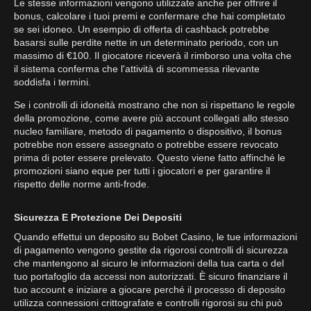
Le stesse informazioni vengono utilizzate anche per offrire il
bonus, calcolare i tuoi premi e confermare che hai completato
se sei idoneo. Un esempio di offerta di cashback potrebbe
basarsi sulle perdite nette in un determinato periodo, con un
massimo di €100. Il giocatore riceverà il rimborso una volta che
il sistema conferma che l'attività di scommessa rilevante
soddisfa i termini.
Se i controlli di idoneità mostrano che non si rispettano le regole
della promozione, come avere più account collegati allo stesso
nucleo familiare, metodo di pagamento o dispositivo, il bonus
potrebbe non essere assegnato o potrebbe essere revocato
prima di poter essere prelevato. Questo viene fatto affinché le
promozioni siano eque per tutti i giocatori e per garantire il
rispetto delle norme anti-frode.
Sicurezza E Protezione Dei Depositi
Quando effettui un deposito su Bobet Casino, le tue informazioni
di pagamento vengono gestite da rigorosi controlli di sicurezza
che mantengono al sicuro le informazioni della tua carta o del
tuo portafoglio da accessi non autorizzati. È sicuro finanziare il
tuo account e iniziare a giocare perché il processo di deposito
utilizza connessioni crittografate e controlli rigorosi su chi può