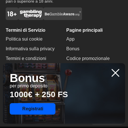
pari o superiore a 18 anni.
Termini di Servizio
Pagine principali
Politica sui cookie
App
Informativa sulla privacy
Bonus
Termini e condizioni
Codice promozionale
Gioco Responsabile
Nessun bonus senza
Bonus
deposito
per primo deposito
Contatti
1000€ + 250 FS
+39351278490
info@bobetcasino.it
Registrati
© 2026 All Rights
Reserved.