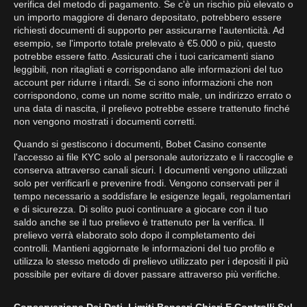
verifica del metodo di pagamento. Se c'è un rischio più elevato o
un importo maggiore di denaro depositato, potrebbero essere
richiesti documenti di supporto per assicurarne l'autenticità. Ad
esempio, se l'importo totale prelevato è €5.000 o più, questo
potrebbe essere fatto. Assicurati che i tuoi caricamenti siano
leggibili, non ritagliati e corrispondano alle informazioni del tuo
account per ridurre i ritardi. Se ci sono informazioni che non
corrispondono, come un nome scritto male, un indirizzo errato o
una data di nascita, il prelievo potrebbe essere trattenuto finché
non vengono mostrati i documenti corretti.
Quando si gestiscono i documenti, Bobet Casino consente
l'accesso ai file KYC solo al personale autorizzato e li raccoglie e
conserva attraverso canali sicuri. I documenti vengono utilizzati
solo per verificarli e prevenire frodi. Vengono conservati per il
tempo necessario a soddisfare le esigenze legali, regolamentari
e di sicurezza. Di solito puoi continuare a giocare con il tuo
saldo anche se il tuo prelievo è trattenuto per la verifica. Il
prelievo verrà elaborato solo dopo il completamento dei
controlli. Mantieni aggiornate le informazioni del tuo profilo e
utilizza lo stesso metodo di prelievo utilizzato per i depositi il più
possibile per evitare di dover passare attraverso più verifiche.