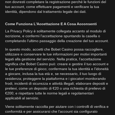
non dovresti completare la registrazione perché le funzioni del
tuo account, come effettuare pagamenti e verificare la tua
identità, dipendono dal trattamento legale dei dati.
Come Funziona L'Accettazione E A Cosa Acconsenti
La Privacy Policy è solitamente collegata accanto al modulo di
iscrizione, e confermi l'accettazione spuntando la casella o
completando l'ultimo passaggio della creazione del tuo account.
In questo modo, accetti che Bobet Casino possa raccogliere,
utilizzare e conservare le tue informazioni per motivi importanti
legati alla gestione del servizio. Nella pratica, l'accettazione
significa che Bobet Casino può: creare e gestire il tuo account e
le tue preferenze di gioco; confermare la tua identità e l'idoneità
a giocare, inclusa la tua età e, se necessario, il tuo luogo di
residenza; proteggere la piattaforma e i giocatori monitorando
frodi, incidenti di sicurezza e attività illegali; elaborare depositi e
prelievi, come un deposito di €20 o una richiesta di prelievo di
€200; e rispettare tutte le norme legali e regolamentari
applicabili al servizio.
Viene solitamente raccolta per aiutare con i controlli di verifica e
conformità e per assicurarsi che l'account sia configurato