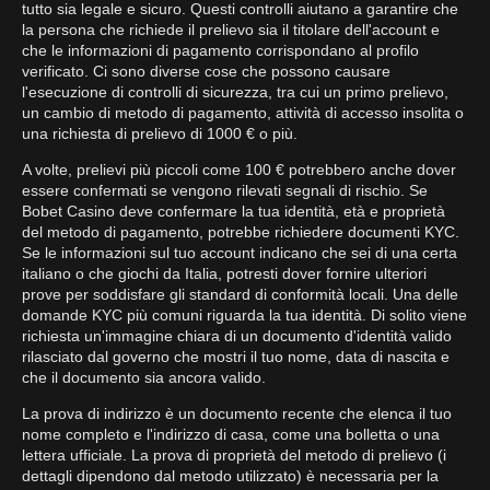
tutto sia legale e sicuro. Questi controlli aiutano a garantire che
la persona che richiede il prelievo sia il titolare dell'account e
che le informazioni di pagamento corrispondano al profilo
verificato. Ci sono diverse cose che possono causare
l'esecuzione di controlli di sicurezza, tra cui un primo prelievo,
un cambio di metodo di pagamento, attività di accesso insolita o
una richiesta di prelievo di 1000 € o più.
A volte, prelievi più piccoli come 100 € potrebbero anche dover
essere confermati se vengono rilevati segnali di rischio. Se
Bobet Casino deve confermare la tua identità, età e proprietà
del metodo di pagamento, potrebbe richiedere documenti KYC.
Se le informazioni sul tuo account indicano che sei di una certa
italiano o che giochi da Italia, potresti dover fornire ulteriori
prove per soddisfare gli standard di conformità locali. Una delle
domande KYC più comuni riguarda la tua identità. Di solito viene
richiesta un'immagine chiara di un documento d'identità valido
rilasciato dal governo che mostri il tuo nome, data di nascita e
che il documento sia ancora valido.
La prova di indirizzo è un documento recente che elenca il tuo
nome completo e l'indirizzo di casa, come una bolletta o una
lettera ufficiale. La prova di proprietà del metodo di prelievo (i
dettagli dipendono dal metodo utilizzato) è necessaria per la