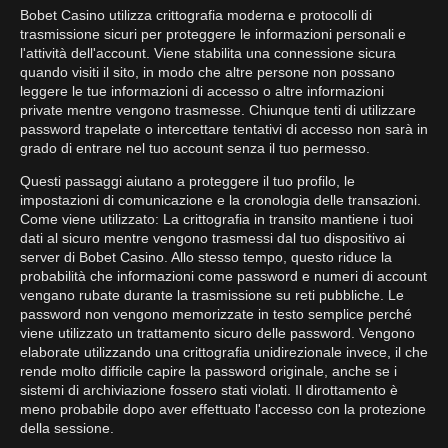
Bobet Casino utilizza crittografia moderna e protocolli di
trasmissione sicuri per proteggere le informazioni personali e
l'attività dell'account. Viene stabilita una connessione sicura
quando visiti il sito, in modo che altre persone non possano
leggere le tue informazioni di accesso o altre informazioni
private mentre vengono trasmesse. Chiunque tenti di utilizzare
password trapelate o intercettare tentativi di accesso non sarà in
grado di entrare nel tuo account senza il tuo permesso.
Questi passaggi aiutano a proteggere il tuo profilo, le
impostazioni di comunicazione e la cronologia delle transazioni.
Come viene utilizzato: La crittografia in transito mantiene i tuoi
dati al sicuro mentre vengono trasmessi dal tuo dispositivo ai
server di Bobet Casino. Allo stesso tempo, questo riduce la
probabilità che informazioni come password e numeri di account
vengano rubate durante la trasmissione su reti pubbliche. Le
password non vengono memorizzate in testo semplice perché
viene utilizzato un trattamento sicuro delle password. Vengono
elaborate utilizzando una crittografia unidirezionale invece, il che
rende molto difficile capire la password originale, anche se i
sistemi di archiviazione fossero stati violati. Il dirottamento è
meno probabile dopo aver effettuato l'accesso con la protezione
della sessione.