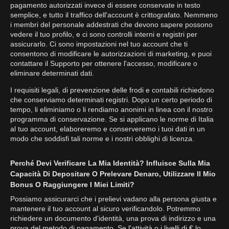
pagamento autorizzati invece di essere conservate in testo
semplice, e tutto il traffico dell'account è crittografato. Nemmeno
i membri del personale addestrati che devono sapere possono
vedere il tuo profilo, e ci sono controlli interni e registri per
assicurarlo. Ci sono impostazioni nel tuo account che ti
consentono di modificare le autorizzazioni di marketing, e puoi
contattare il Supporto per ottenere l'accesso, modificare o
eliminare determinati dati.
I requisiti legali, di prevenzione delle frodi e contabili richiedono
che conserviamo determinati registri. Dopo un certo periodo di
tempo, li eliminiamo o li rendiamo anonimi in linea con il nostro
programma di conservazione. Se si applicano le norme di Italia
al tuo account, elaboreremo e conserveremo i tuoi dati in un
modo che soddisfi tali norme e i nostri obblighi di licenza.
Perché Devi Verificare La Mia Identità? Influisce Sulla Mia
Capacità Di Depositare O Prelevare Denaro, Utilizzare Il Mio
Bonus O Raggiungere I Miei Limiti?
Possiamo assicurarci che i prelievi vadano alla persona giusta e
mantenere il tuo account al sicuro verificandolo. Potremmo
richiedere un documento d'identità, una prova di indirizzo e una
prova del metodo di pagamento. Se l'attività o i livelli di € lo