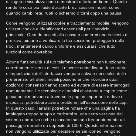
di lingua e visualizzazione e mostrarti offerte pertinenti. Questo
rende le cose più fluide durante brevi sessioni mobili, come
quando cambi rete, ruoti lo schermo o torni dopo una pausa.
Come vengono utilizzati cookie e tracciamento mobile: Vengono
utilizzati cookie e identificatori essenziali per il servizio
principale. Quando accedi alla cassa o confermi una richiesta di
prelievo, aiutano a verificare la tua sessione, proteggerti dalle
frodi, mantenere il carico uniforme e assicurarsi che tutto
funzioni come dovrebbe.
Alcune funzionalità sul tuo telefono potrebbero non funzionare
correttamente senza di essi. Le scelte come lingua, fuso orario
e impostazioni dell'interfaccia vengono salvate nei cookie delle
preferenze. Gli utenti mobili possono anche ricordare quali
opzioni di consenso hanno scelto ed evitare di essere interrogati
ripetutamente. Le tecnologie di analisi ci aiutano a capire come i
giocatori si muovono attraverso le pagine importanti e dove i
dispositivi potrebbero avere problemi nell'esecuzione delle app.
In questo caso, l'analisi potrebbe notare che una pagina ha
impiegato troppo tempo a caricarsi su una certa versione del
sistema operativo o che i giocatori saltano frequentemente un
passaggio durante un deposito di 100 €. Queste informazioni
non vengono utilizzate per decidere se sei idoneo; vengono