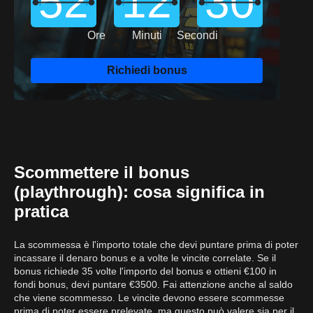
52
12
29
Ore
Minuti
Secondi
Richiedi bonus
Scommettere il bonus
(playthrough): cosa significa in
pratica
La scommessa è l'importo totale che devi puntare prima di poter
incassare il denaro bonus e a volte le vincite correlate. Se il
bonus richiede 35 volte l'importo del bonus e ottieni €100 in
fondi bonus, devi puntare €3500. Fai attenzione anche al saldo
che viene scommesso. Le vincite devono essere scommesse
prima di poter essere prelevate, ma questo può valere sia per il