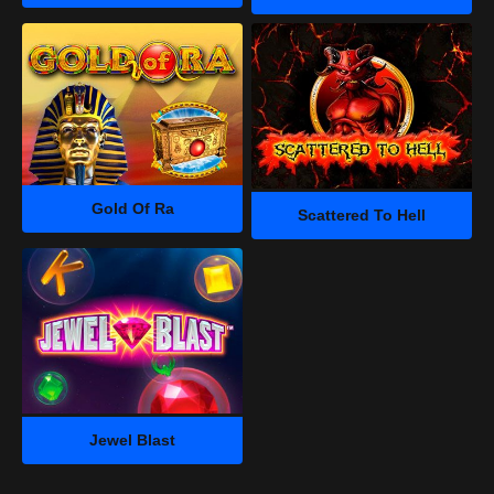
Gold Of Ra
Scattered To Hell
Jewel Blast