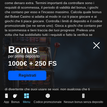
come denaro extra. Termini importanti da controllare sono i
requisiti di scommessa, il periodo di validità del bonus, i giochi
che contano per esso e l'incasso massimo. Calcola quale bonus
del Bobet Casino si adatta al modo in cui ti piace giocare e ai
giochi che ti piace giocare. Controlla i limiti di deposito e il codice
promozionale (se ne serve uno). Gioca a giochi che contano per
la scommessa e tieni traccia dei tuoi progressi. Preleva una
volta che hai soddisfatto tutti i requisiti e fatto la verifica se
richiesto. Per effettuare un prelievo, devi prima giocare
attraverso una certa quantità di denaro. Questo è chiamato
Bonus
requisito di scommessa. Giochi che contano: alcuni bonus non
contano i giochi da tavolo o li contano solo a un tasso inferiore.
per primo deposito
Puntata massima mentre il bonus è attivo: se superi il limite,
1000€ + 250 FS
potresti perdere le vincite del bonus. Data di scadenza: i bonus
che non sono stati usati o non sono completi potrebbero essere
tolti dopo la data di scadenza. Limiti di prelievo: i giri gratuiti o i
Registrati
bonus senza deposito potrebbero avere limiti su quanto puoi
incassare. Gioco responsabile: fai un piano, usa i limiti quando
disponibili e considera il bonus del Bobet Casino come qualcosa
di divertente che puoi usare se vuoi, non qualcosa che ti
garantirà denaro.
App
Bonus
Menu
Codice promozionale
Nessun bonus senza deposito
Richiedi il bonus del Bobet Casino