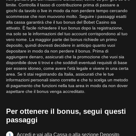
limite. Controlla il tasso di contribuzione prima di passare a
giochi da tavolo o live in modo da non perdere tempo cercando
scommesse che non muovono molto. Seguire i passaggi esatti
alla cassa garantirà che il tuo bonus del Bobet Casino sia
attivato. È facile richiedere il tuo bonus dopo la registrazione,
ma solo se le informazioni del tuo account corrispondono al tuo
vero nome. La maggior parte dei bonus richiede un primo
deposito, quindi dovresti decidere in anticipo quanto vuoi
depositare in modo da non perdere il bonus. Prima di
aggiungere denaro, assicurati che la promozione che vuoi sia
disponibile dove ti trovi e che soddisfi eventuali requisiti di base
per essere idoneo, come avere l'età legale e vivere in una certa
area. Se ti stai registrando da Italia, assicurati che le tue
informazioni personali siano corrette e che tu scelga un metodo
di pagamento che funzioni nella tua area in modo da non dover
aspettare che il bonus venga accreditato.
Per ottenere il bonus, segui questi
passaggi
Accedi e vai alla Cassa o alla sezione Deposito