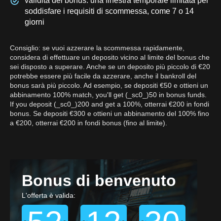
validità del bonus: una finestra temporale limitata per
soddisfare i requisiti di scommessa, come 7 o 14
giorni
Consiglio: se vuoi azzerare la scommessa rapidamente,
considera di effettuare un deposito vicino al limite del bonus che
sei disposto a superare. Anche se un deposito più piccolo di €20
potrebbe essere più facile da azzerare, anche il bankroll del
bonus sarà più piccolo. Ad esempio, se depositi €50 e ottieni un
abbinamento 100% match, you'll get (_sc0_)50 in bonus funds.
If you deposit (_sc0_)200 and get a 100%, otterrai €200 in fondi
bonus. Se depositi €300 e ottieni un abbinamento del 100% fino
a €200, otterrai €200 in fondi bonus (fino al limite).
Bonus di benvenuto
L'offerta è valida: