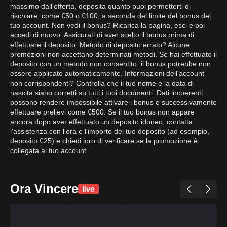
massimo dall'offerta, deposita quanto puoi permetterti di
rischiare, come €50 o €100, a seconda del limite del bonus del
tuo account. Non vedi il bonus? Ricarica la pagina, esci e poi
accedi di nuovo. Assicurati di aver scelto il bonus prima di
effettuare il deposito. Metodo di deposito errato? Alcune
promozioni non accettano determinati metodi. Se hai effettuato il
deposito con un metodo non consentito, il bonus potrebbe non
essere applicato automaticamente. Informazioni dell'account
non corrispondenti? Controlla che il tuo nome e la data di
nascita siano corretti su tutti i tuoi documenti. Dati incoerenti
possono rendere impossibile attivare i bonus e successivamente
effettuare prelievi come €500. Se il tuo bonus non appare
ancora dopo aver effettuato un deposito idoneo, contatta
l'assistenza con l'ora e l'importo del tuo deposito (ad esempio,
deposito €25) e chiedi loro di verificare se la promozione è
collegata al tuo account.
Ora Vincere