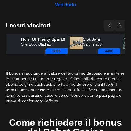
Vedi tutto
I nostri vincitori
Horn Of Plenty Spin16
Slot Jam
Sherwood Gladiator
Marchelago
380€
440€
Il bonus si aggiunge al valore del tuo primo deposito e mantiene
le ricompense con offerte regolari. Ottieni offerte come credito
abbinato, giri e cashback che faranno durare di più il tuo €. I
termini possono essere diversi in ogni Italia. Se sei un giocatore
italiano, assicurati di sapere se sei idoneo e come puoi pagare
prima di confermare l'offerta.
Come richiedere il bonus