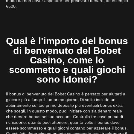
modo da non dover aspettare per prelevare denaro, ad esempio
€500.
Qual è l'importo del bonus
di benvenuto del Bobet
Casino, come lo
scommetto e quali giochi
sono idonei?
Il bonus di benvenuto del Bobet Casino è pensato per aiutarti a
giocare più a lungo il tuo primo giorno. Di solito include un
abbinamento sul tuo primo deposito più eventuali bonus extra
che scegli. In questo modo, puoi iniziare con sia denaro reale
che denaro bonus nel tuo account. Controlla tre cose prima di
richiederlo: quanto puoi ottenere, quante volte il bonus deve
essere scommesso e quali giochi contano per azzerare il bonus.
Questi fatti determinano quanto velocemente puoi trasformare il