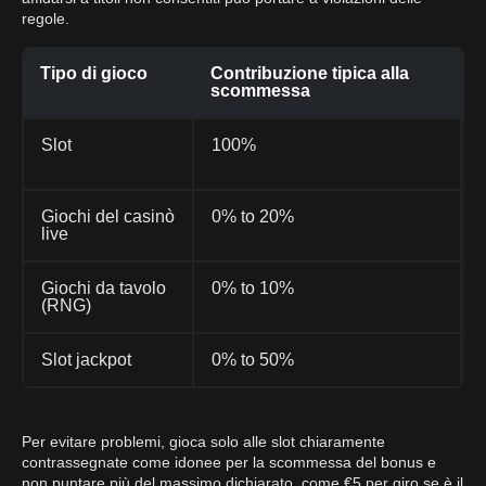
regole.
Tipo di gioco
Contribuzione tipica alla
scommessa
Slot
100%
Giochi del casinò
0% to 20%
live
Giochi da tavolo
0% to 10%
(RNG)
Slot jackpot
0% to 50%
Per evitare problemi, gioca solo alle slot chiaramente
contrassegnate come idonee per la scommessa del bonus e
non puntare più del massimo dichiarato, come €5 per giro se è il