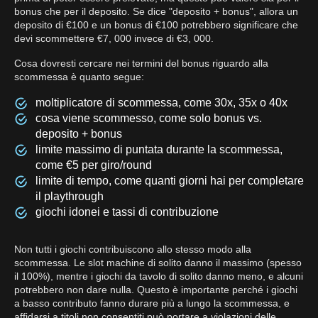
bonus che per il deposito. Se dice "deposito + bonus", allora un
deposito di €100 e un bonus di €100 potrebbero significare che
devi scommettere €7, 000 invece di €3, 000.
Cosa dovresti cercare nei termini del bonus riguardo alla
scommessa è quanto segue:
moltiplicatore di scommessa, come 30x, 35x o 40x
cosa viene scommesso, come solo bonus vs.
deposito + bonus
limite massimo di puntata durante la scommessa,
come €5 per giro/round
limite di tempo, come quanti giorni hai per completare
il playthrough
giochi idonei e tassi di contribuzione
Non tutti i giochi contribuiscono allo stesso modo alla
scommessa. Le slot machine di solito danno il massimo (spesso
il 100%), mentre i giochi da tavolo di solito danno meno, e alcuni
potrebbero non dare nulla. Questo è importante perché i giochi
a basso contributo fanno durare più a lungo la scommessa, e
affidarsi a titoli non consentiti può portare a violazioni delle