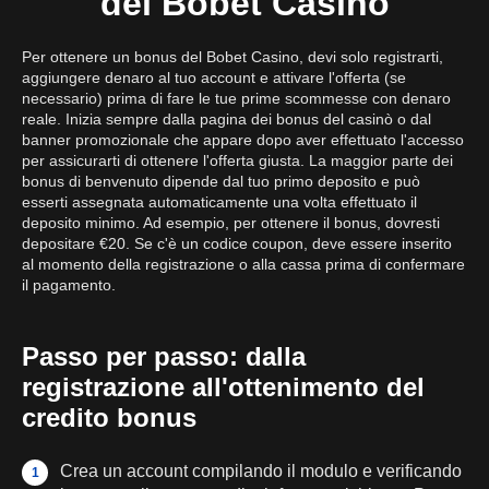
del Bobet Casino
Per ottenere un bonus del Bobet Casino, devi solo registrarti,
aggiungere denaro al tuo account e attivare l'offerta (se
necessario) prima di fare le tue prime scommesse con denaro
reale. Inizia sempre dalla pagina dei bonus del casinò o dal
banner promozionale che appare dopo aver effettuato l'accesso
per assicurarti di ottenere l'offerta giusta. La maggior parte dei
bonus di benvenuto dipende dal tuo primo deposito e può
esserti assegnata automaticamente una volta effettuato il
deposito minimo. Ad esempio, per ottenere il bonus, dovresti
depositare €20. Se c'è un codice coupon, deve essere inserito
al momento della registrazione o alla cassa prima di confermare
il pagamento.
Passo per passo: dalla
registrazione all'ottenimento del
credito bonus
Crea un account compilando il modulo e verificando