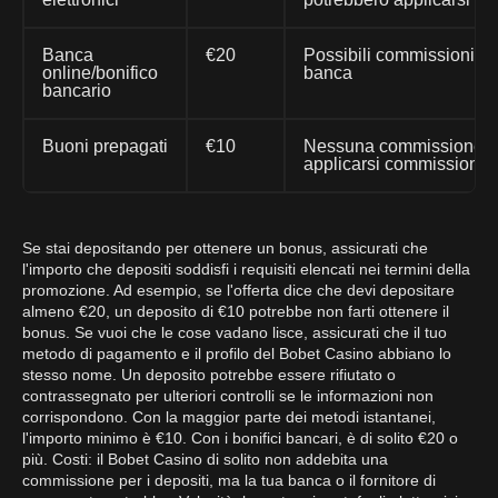
Banca
€20
Possibili commissioni ba
online/bonifico
banca
bancario
Buoni prepagati
€10
Nessuna commissione de
applicarsi commissioni p
Se stai depositando per ottenere un bonus, assicurati che
l'importo che depositi soddisfi i requisiti elencati nei termini della
promozione. Ad esempio, se l'offerta dice che devi depositare
almeno €20, un deposito di €10 potrebbe non farti ottenere il
bonus. Se vuoi che le cose vadano lisce, assicurati che il tuo
metodo di pagamento e il profilo del Bobet Casino abbiano lo
stesso nome. Un deposito potrebbe essere rifiutato o
contrassegnato per ulteriori controlli se le informazioni non
corrispondono. Con la maggior parte dei metodi istantanei,
l'importo minimo è €10. Con i bonifici bancari, è di solito €20 o
più. Costi: il Bobet Casino di solito non addebita una
commissione per i depositi, ma la tua banca o il fornitore di